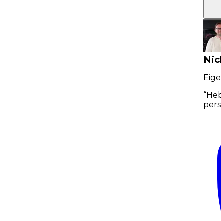
Nic
Eige
“
Heb
pers