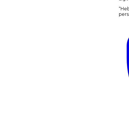
“
Heb
pers